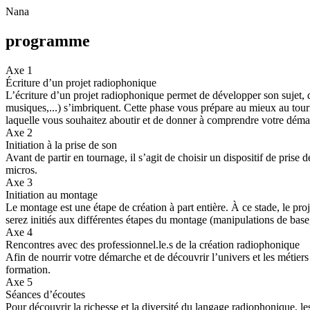
Nana
programme
Axe 1
Écriture d’un projet radiophonique
L’écriture d’un projet radiophonique permet de développer son sujet,
musiques,...) s’imbriquent. Cette phase vous prépare au mieux au tournag
laquelle vous souhaitez aboutir et de donner à comprendre votre déma
Axe 2
Initiation à la prise de son
Avant de partir en tournage, il s’agit de choisir un dispositif de pris
micros.
Axe 3
Initiation au montage
Le montage est une étape de création à part entière. À ce stade, le pro
serez initiés aux différentes étapes du montage (manipulations de bas
Axe 4
Rencontres avec des professionnel.le.s de la création radiophonique
Afin de nourrir votre démarche et de découvrir l’univers et les métier
formation.
Axe 5
Séances d’écoutes
Pour découvrir la richesse et la diversité du langage radiophonique, le