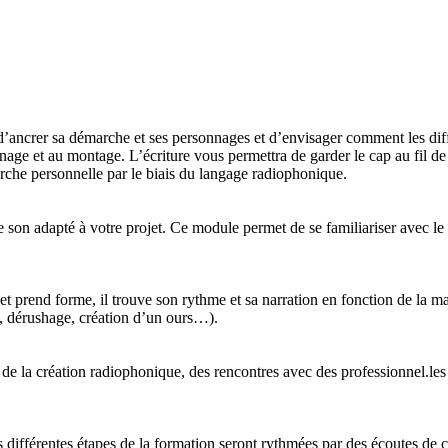
 d’ancrer sa démarche et ses personnages et d’envisager comment les dif
e et au montage. L’écriture vous permettra de garder le cap au fil de vot
rche personnelle par le biais du langage radiophonique.
e de son adapté à votre projet. Ce module permet de se familiariser avec l
jet prend forme, il trouve son rythme et sa narration en fonction de la m
e, dérushage, création d’un ours…).
s de la création radiophonique, des rencontres avec des professionnel.les
s différentes étapes de la formation seront rythmées par des écoutes de c