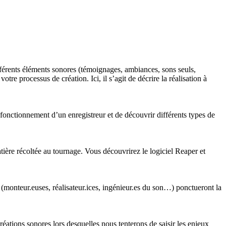
férents éléments sonores (témoignages, ambiances, sons seuls,
re processus de création. Ici, il s’agit de décrire la réalisation à
e fonctionnement d’un enregistreur et de découvrir différents types de
atière récoltée au tournage. Vous découvrirez le logiciel Reaper et
 (monteur.euses, réalisateur.ices, ingénieur.es du son…) ponctueront la
réations sonores lors desquelles nous tenterons de saisir les enjeux